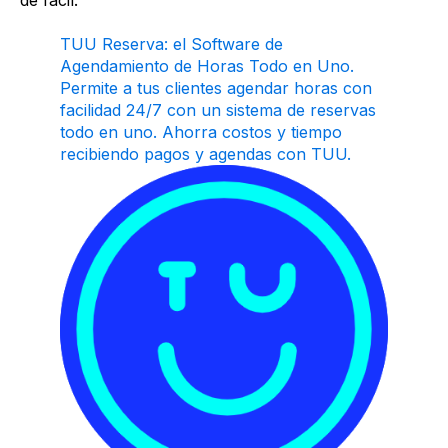
TUU Reserva: el Software de
Agendamiento de Horas Todo en Uno.
Permite a tus clientes agendar horas con
facilidad 24/7 con un sistema de reservas
todo en uno. Ahorra costos y tiempo
recibiendo pagos y agendas con TUU.