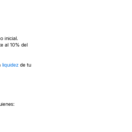
 inicial.
te al 10% del
a
liquidez
de tu
uienes: