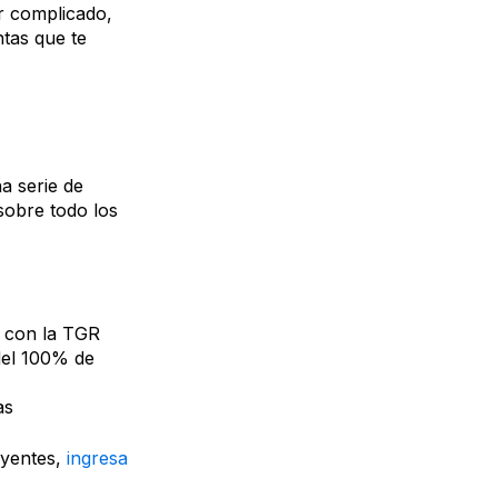
r complicado,
tas que te
a serie de
sobre todo los
o con la TGR
del 100% de
as
buyentes,
ingresa