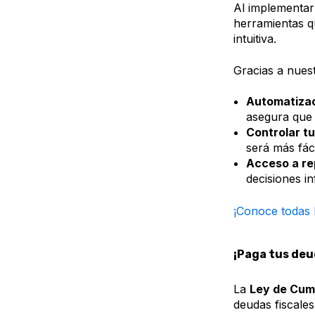
Al implementar
herramientas qu
intuitiva.
Gracias a nues
Automatizaci
asegura que 
Controlar t
será más fác
Acceso a re
decisiones i
¡Conoce todas 
¡Paga tus deu
La
Ley de Cump
deudas fiscale