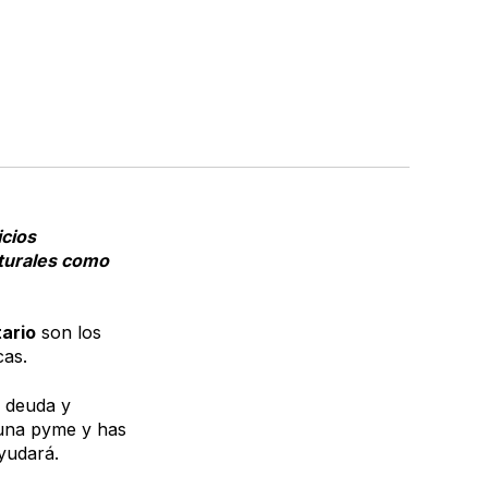
icios
aturales como
ario
son los
cas.
a deuda y
s una pyme y has
ayudará.