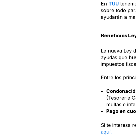
En
TUU
tenemos
sobre todo par
ayudarán a man
Beneficios Le
La nueva Ley d
ayudas que busc
impuestos fisc
Entre los princ
Condonación
(Tesorería G
multas e inte
Pago en cuo
Si te interesa 
aquí.