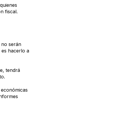
 quienes
 fiscal.
o no serán
 es hacerlo a
e, tendrá
to.
s económicas
informes