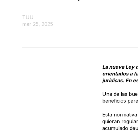
TUU
mar 25, 2025
La nueva Ley d
orientados a f
jurídicas. En 
Una de las bue
beneficios para
Esta normativa
quieran regular
acumulado deud