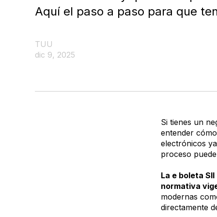
Aquí el paso a paso para que ten
TUU
dic 9, 2025
Si tienes un n
entender cómo
electrónicos y
proceso puede 
La e boleta SII
normativa vig
modernas como
directamente de