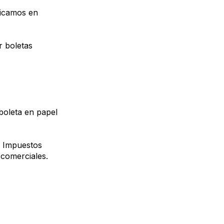
plicamos en
r boletas
boleta en papel
e Impuestos
s comerciales.