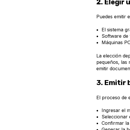
2. Elegir
Puedes emitir e
El sistema gr
Software de 
Máquinas PO
La elección de
pequeños, las 
emitir documen
3. Emitir 
El proceso de 
Ingresar el 
Seleccionar 
Confirmar la
Generar la b