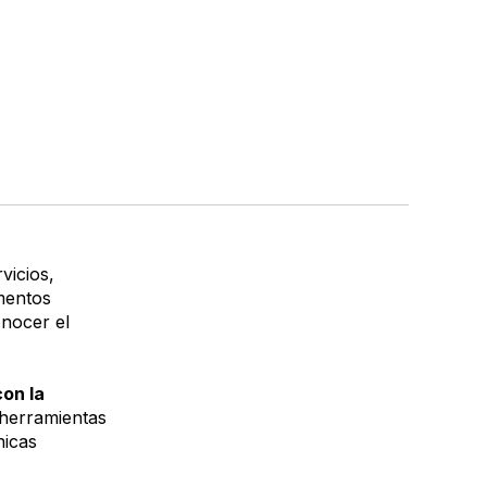
vicios,
mentos
onocer el
con la
herramientas
nicas