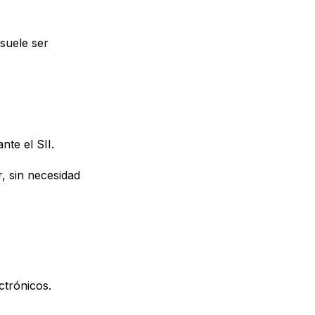
 suele ser
nte el SII.
, sin necesidad
trónicos.