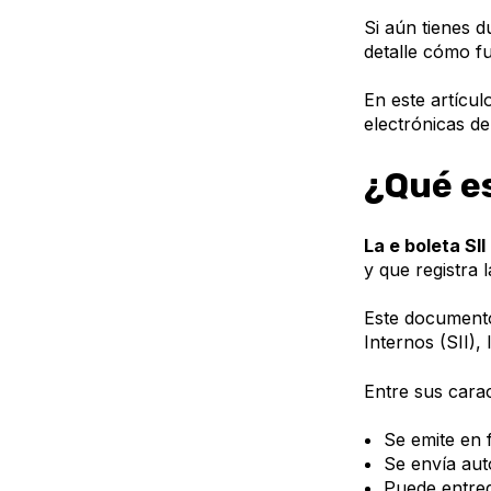
Si aún tienes 
detalle cómo f
En este artícul
electrónicas d
¿Qué es
La e boleta SII
y que registra 
Este documento
Internos (SII),
Entre sus carac
Se emite en f
Se envía aut
Puede entreg