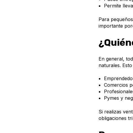
Permite llev
Para pequeños 
importante porq
¿Quiéne
En general, to
naturales. Esto
Emprendedor
Comercios p
Profesionale
Pymes y nego
Si realizas ven
obligaciones tri