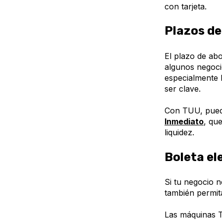
con tarjeta.
Plazos de
El plazo de abo
algunos negocio
especialmente 
ser clave.
Con TUU, puede
Inmediato
, qu
liquidez.
Boleta el
Si tu negocio 
también permit
Las máquinas T