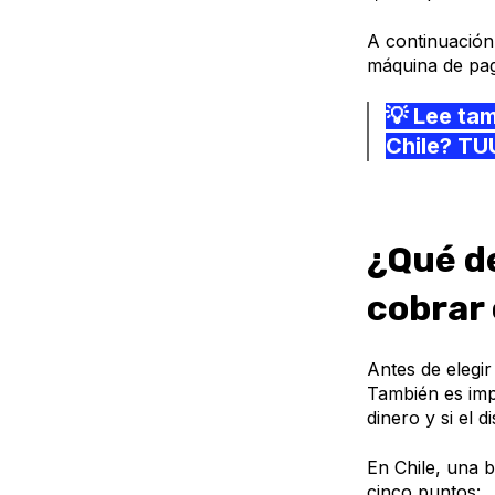
A continuación,
máquina de pa
💡 Lee ta
Chile? TUU
¿Qué d
cobrar 
Antes de elegir
También es imp
dinero y si el 
En Chile, una 
cinco puntos: