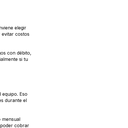
viene elegir
evitar costos
os con débito,
almente si tu
l equipo. Eso
es durante el
o mensual
a poder cobrar