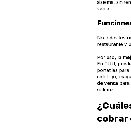
sistema, sin t
venta.
Funciones
No todos los n
restaurante y u
Por eso, la
mej
En TUU, puedes
portátiles par
catálogo, máqu
de venta
para 
sistema.
¿Cuále
cobrar 