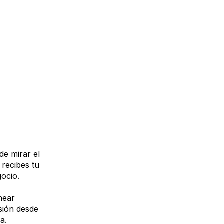
de mirar el
recibes tu
ocio.
near
sión desde
a.