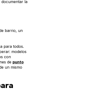
y documentar la
de barrio, un
a para todos.
operar: modelos
os con
ones de
punto
sde un mismo
para