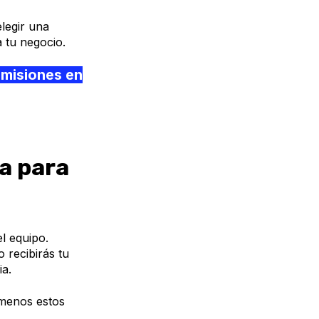
legir una
tu negocio.
misiones en
a para
l equipo.
 recibirás tu
ia.
 menos estos