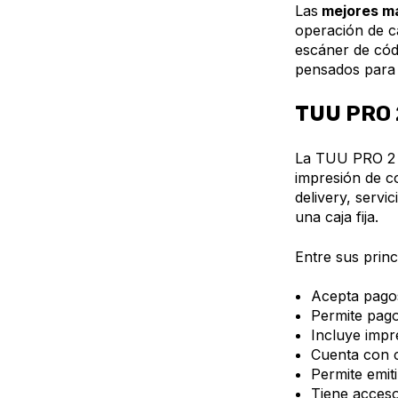
Las
mejores má
operación de c
escáner de códi
pensados para 
TUU PRO 2
La TUU PRO 2 e
impresión de c
delivery, servi
una caja fija.
Entre sus princ
Acepta pagos
Permite pago
Incluye impr
Cuenta con ch
Permite emiti
Tiene acces