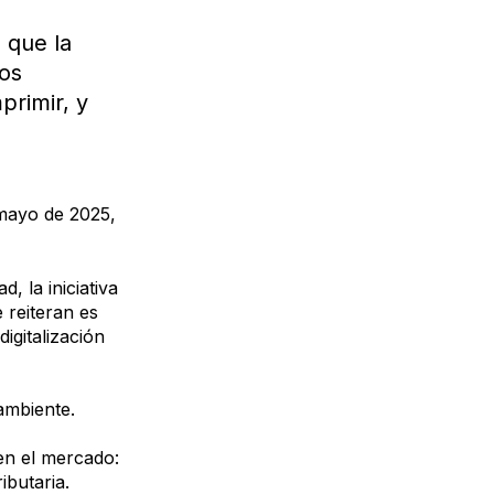
ó que la
los
rimir, y
 mayo de 2025,
, la iniciativa
 reiteran es
igitalización
oambiente.
en el mercado:
ributaria.