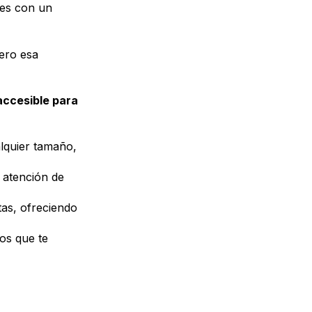
res con un
pero esa
 accesible para
lquier tamaño,
 atención de
tas, ofreciendo
os que te