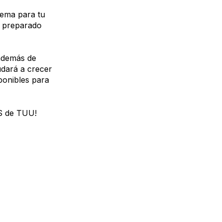
lema para tu
r preparado
demás de
udará a crecer
ponibles para
OS de TUU!