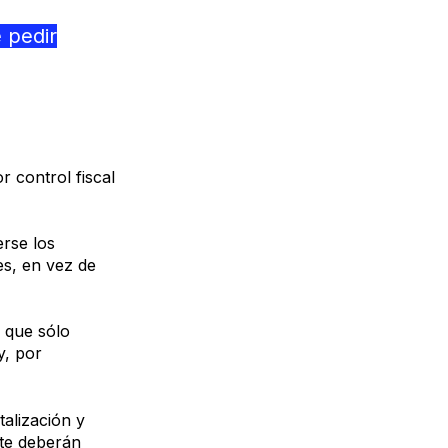
 pedir
r control fiscal
erse los
es, en vez de
 que sólo
y, por
talización y
te deberán