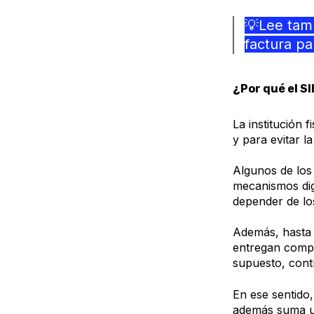
💡Lee tamb
factura pa
¿Por qué el SI
La institución 
y para evitar la
Algunos de los 
mecanismos digi
depender de l
Además, hasta
entregan compr
supuesto, cont
En ese sentido,
además suma un