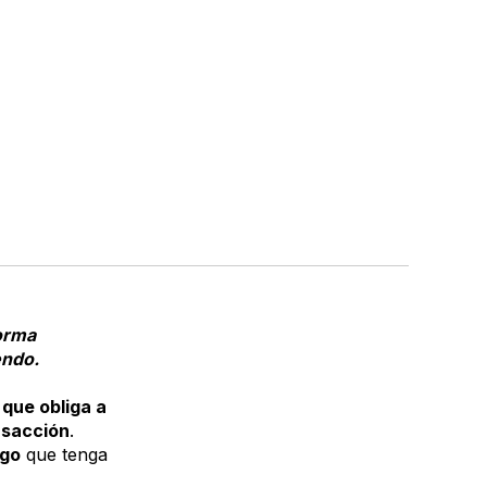
orma
yendo.
que obliga a
nsacción
.
ago
que tenga