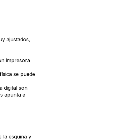
y ajustados,
con impresora
 física se puede
 digital son
ás apunta a
e la esquina y