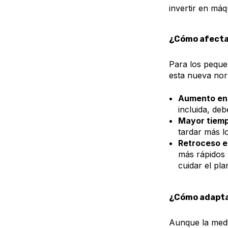
invertir en má
¿Cómo afecta
Para los peque
esta nueva nor
Aumento en 
incluida, de
Mayor tiemp
tardar más l
Retroceso en
más rápidos 
cuidar el pl
¿Cómo adapta
Aunque la medid