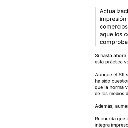
Actualizac
impresión 
comercios
aquellos c
comproban
Si hasta ahora
esta práctica v
Aunque el SII se
ha sido cuesti
que la norma va
de los medios 
Además, aument
Recuerda que
integra impreso